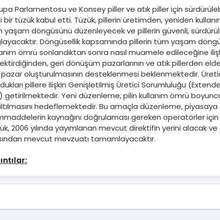
upa Parlamentosu ve Konsey piller ve atık piller için sürdürülebil
i bir tüzük kabul etti. Tüzük, pillerin üretimden, yeniden kul
 yaşam döngüsünü düzenleyecek ve pillerin güvenli, sürdürüleb
layacaktır. Döngüsellik kapsamında pillerin tüm yaşam döngüsü
lanım ömrü sonlandıktan sonra nasıl muamele edileceğine iliş
ektirdiğinden, geri dönüşüm pazarlarının ve atık pillerden eld
n pazar oluşturulmasının desteklenmesi beklenmektedir. Üretici
dukları pillere ilişkin Genişletilmiş Üretici Sorumluluğu (Exten
) getirilmektedir. Yeni düzenleme, pilin kullanım ömrü boyunca
ltılmasını hedeflemektedir. Bu amaçla düzenleme, piyasaya arz 
maddelerin kaynağını doğrulaması gereken operatörler için sık
ük, 2006 yılında yayımlanan mevcut direktifin yerini alacak ve 
sından mevcut mevzuatı tamamlayacaktır.
ıntılar: