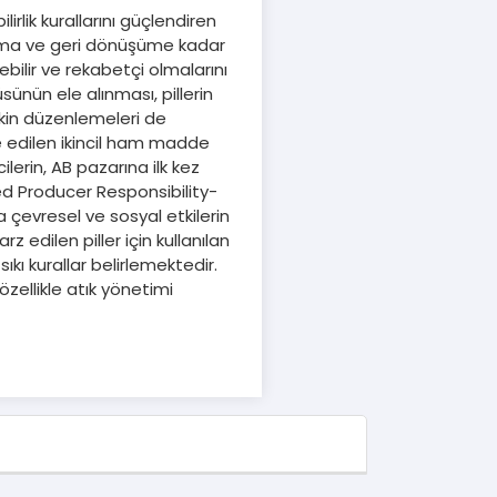
irlik kurallarını güçlendiren
lanıma ve geri dönüşüme kadar
ilir ve rekabetçi olmalarını
nün ele alınması, pillerin
kin düzenlemeleri de
e edilen ikincil ham madde
lerin, AB pazarına ilk kez
ded Producer Responsibility-
 çevresel ve sosyal etkilerin
edilen piller için kullanılan
ı kurallar belirlemektedir.
özellikle atık yönetimi