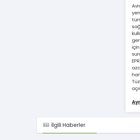
Avr
yen
tüm
sağ
kul
ger
içi
sun
EPR
aza
ham
Tüz
açı
Ayr
İlgili Haberler