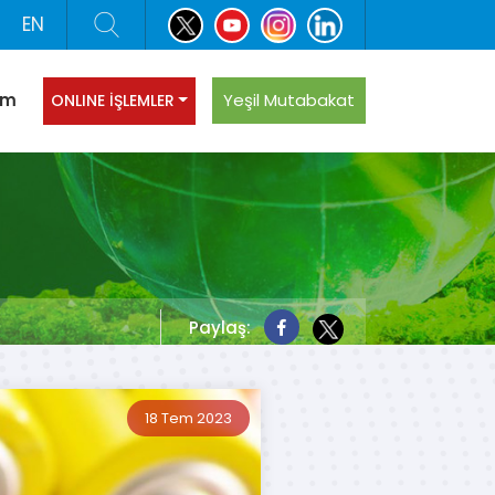
EN
şim
Yeşil Mutabakat
ONLINE İŞLEMLER
Paylaş:
18 Tem 2023