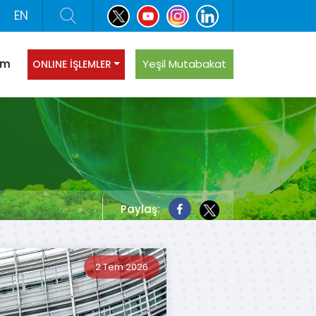
EN
şim
Yeşil Mutabakat
ONLINE İŞLEMLER
Paylaş:
2 Tem 2026