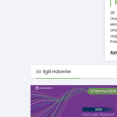
28 
Ürü
eko
ürü
uyg
Pas
Ayr
İlgili Haberler
8 Temmuz 2026