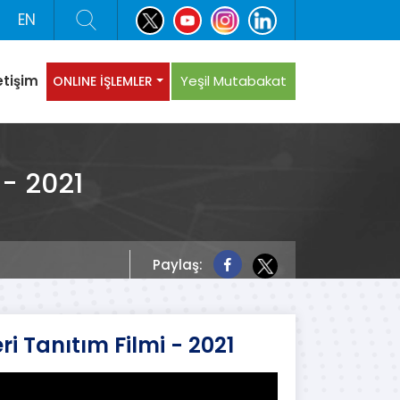
EN
etişim
Yeşil Mutabakat
ONLINE İŞLEMLER
 - 2021
Paylaş:
i Tanıtım Filmi - 2021