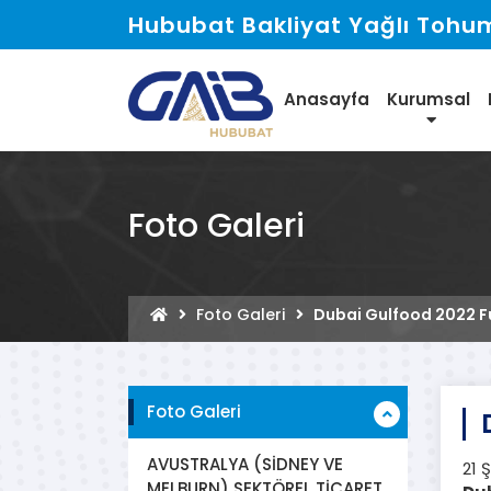
Hububat Bakliyat Yağlı Tohuml
Anasayfa
Kurumsal
Foto Galeri
Foto Galeri
Dubai Gulfood 2022 F
Foto Galeri
AVUSTRALYA (SİDNEY VE
21 
MELBURN) SEKTÖREL TİCARET