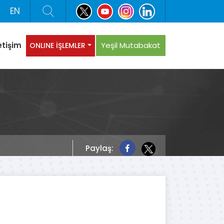
EN
etişim
Yeşil Mutabakat
ONLINE İŞLEMLER
Paylaş: