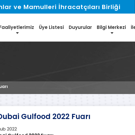
ar ve Mamulleri İhracatçıları Birliği
Faaliyetlerimiz
Üye Listesi
Duyurular
Bilgi Merkezi
İl
uarı
Dubai Gulfood 2022 Fuarı
Şub 2022