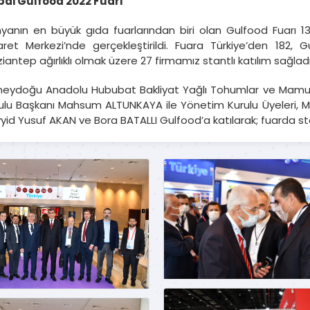
ai Gulfood 2022 Fuarı
yanın en büyük gıda fuarlarından biri olan Gulfood Fuarı 1
aret Merkezi’nde gerçekleştirildi. Fuara Türkiye’den 182,
iantep ağırlıklı olmak üzere 27 firmamız stantlı katılım sağladı
eydoğu Anadolu Hububat Bakliyat Yağlı Tohumlar ve Mamulleri
ulu Başkanı Mahsum ALTUNKAYA ile Yönetim Kurulu Üyeleri, 
yid Yusuf AKAN ve Bora BATALLI Gulfood’a katılarak; fuarda sta