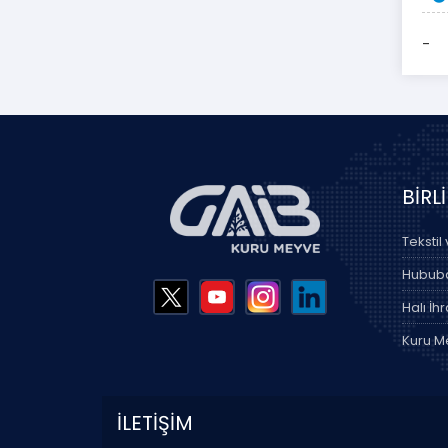
-
BİRL
Tekstil
Hububat
Halı İhr
Kuru Me
İLETİŞİM