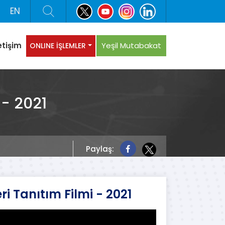
EN
etişim
Yeşil Mutabakat
ONLINE İŞLEMLER
 - 2021
Paylaş:
i Tanıtım Filmi - 2021