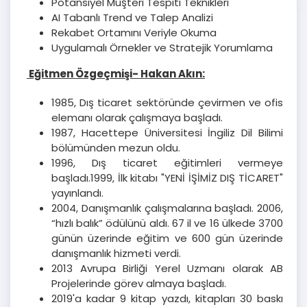
Potansiyel Müşteri Tespiti Teknikleri
AI Tabanlı Trend ve Talep Analizi
Rekabet Ortamını Veriyle Okuma
Uygulamalı Örnekler ve Stratejik Yorumlama
Eğitmen Özgeçmişi- Hakan Akın:
1985, Dış ticaret sektöründe çevirmen ve ofis
elemanı olarak çalışmaya başladı.
1987, Hacettepe Üniversitesi İngiliz Dil Bilimi
bölümünden mezun oldu.
1996, Dış ticaret eğitimleri vermeye
başladı.1999, İlk kitabı "YENİ İŞİMİZ DIŞ TİCARET"
yayınlandı.
2004, Danışmanlık çalışmalarına başladı. 2006,
“hızlı balık” ödülünü aldı. 67 il ve 16 ülkede 3700
günün üzerinde eğitim ve 600 gün üzerinde
danışmanlık hizmeti verdi.
2013 Avrupa Birliği Yerel Uzmanı olarak AB
Projelerinde görev almaya başladı.
2019'a kadar 9 kitap yazdı, kitapları 30 baskı