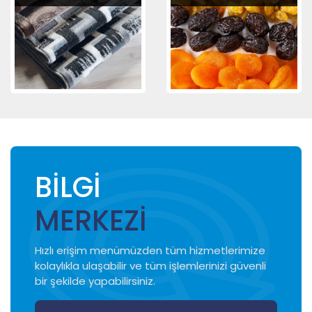
Fuar Duyurusu (Solar Connect Africa Fuarı)
30 Kasım – 3 Aralık 2026 Atina/Yunanistan Yapı-İnşaat STH
İthalatta Tarım ve Orman Bakanlığı Kontrolünde İthal Edilecek Ürünler Düzenlendi
63.ŞAM ULUSLARARASI FUARI MİLLİ KATILIM ORGANİZASYONU
BİLGİ
MERKEZİ
Hızlı erişim menümüzden tüm hizmetlerimize
kolaylıkla ulaşabilir ve tüm işlemlerinizi güvenli
bir şekilde yapabilirsiniz.