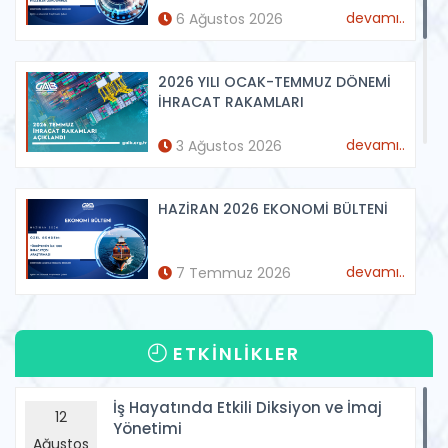
devamı..
6 Ağustos 2026
2026 YILI OCAK-TEMMUZ DÖNEMİ
İHRACAT RAKAMLARI
devamı..
3 Ağustos 2026
HAZİRAN 2026 EKONOMİ BÜLTENİ
devamı..
7 Temmuz 2026
2026 YILI OCAK-HAZİRAN DÖNEMİ
ETKİNLİKLER
İHRACAT RAKAMLARI
devamı..
3 Temmuz 2026
İş Hayatında Etkili Diksiyon ve İmaj
12
Yönetimi
Tüm Etkinlikler
Ağustos