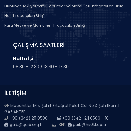
İnşaat STH
Hububat Bakliyat Yağlı Tohumlar ve Mamulleri İhracatçıları Birliği
devamı..
3 Ağustos 2026
Halı İhracatçıları Birliği
Kuru Meyve ve Mamulleri İhracatçıları Birliği
İthalatta Tarım ve Orman Bakanlığı Kontrolünde
İthal Edilecek Ürünler Düzenlendi
ÇALIŞMA SAATLERİ
devamı..
30 Temmuz 2026
Hafta İçi:
08:30 - 12:30 / 13:30 - 17:30
İLETİŞİM
Mücahitler Mh. Şehit Ertuğrul Polat Cd. No:3 Şehitkamil
GAZİANTEP
+90 (342) 211 0500
+90 (342) 211 0509 - 10
gaib@gaib.org.tr
KEP:
gaib@hs01.kep.tr