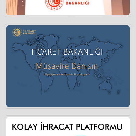
OCAK – TEMMUZ 2026 DÖNEMİ HALI İHRACAT
RAKAMLARI
devamı..
4 Ağustos 2026
İŞ DÜNYASI VE FİNANS SEKTÖRÜ GAZİANTEP
BULUŞMASI
devamı..
3 Ağustos 2026
Bazı Kanun ve Kanun Hükmünde Kararnamelerde
Sosyal Güvenlik ve Kamu Alımlarına İlişkin
Düzenleme Yapıldı
devamı..
3 Ağustos 2026
Maden Yönetmeliği’nde Değişiklik Yapıldı