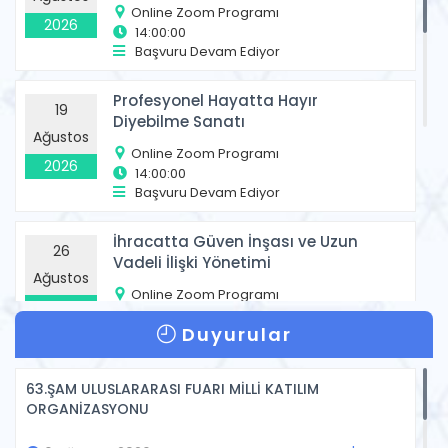
Online Zoom Programı
GAİB YOUTUBE KANALINDA
2026
14:00:00
BULUNAN EĞİTİMLER
Başvuru Devam Ediyor
devamı..
16 Haziran 2026
Profesyonel Hayatta Hayır
19
Diyebilme Sanatı
Ağustos
MAYIS 2026 EKONOMİ BÜLTENİ
Online Zoom Programı
2026
14:00:00
Başvuru Devam Ediyor
devamı..
12 Haziran 2026
İhracatta Güven İnşası ve Uzun
26
Vadeli İlişki Yönetimi
2026 YILI OCAK-MAYIS DÖNEMİ
Ağustos
İHRACAT RAKAMLARI
Online Zoom Programı
2026
14:00:00
Duyurular
devamı..
5 Haziran 2026
Başvuru Devam Ediyor
Yapay Zeka ile Hedef Pazar ve
63.ŞAM ULUSLARARASI FUARI MİLLİ KATILIM
01
GAİB HAZİRAN-TEMMUZ-
Potansiyel Müşteri Analizi (2
ORGANİZASYONU
Tüm Duyurular
AĞUSTOS-EYLÜL ONLINE EĞİTİM
Eylül
Oturum)
Online Zoom Programı
PROGRAMLARI