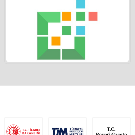
devamı..
3 Ağustos 2026
Türkiye ile Maldivler Arasındaki Ticarette
Düzenlemeler Yapıldı
devamı..
3 Ağustos 2026
Sudan İthalat Kısıtlamalarına İlişkin Güncel Durum
ve Son Gelişmeler
GÜNEYDOĞU ANADOLU İHRACATÇI BİRLİKLERİ
devamı..
3 Ağustos 2026
Kayda Bağlı İhracat - Pirinç
devamı..
3 Ağustos 2026