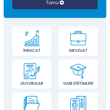
Tümü
İHRACAT
MEVZUAT
DUYURULAR
GAİB EĞİTİMLERİ