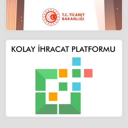
2026
14:00:00
Başvuru Devam Ediyor
devamı..
6 Ağustos 2026
63.ŞAM ULUSLARARASI FUARI MİLLİ KATILIM
ORGANİZASYONU
devamı..
6 Ağustos 2026
TCMB %3 Oranındaki Döviz Dönüşüm Desteğinin
Süresini Uzattı, Kuralları Yeniden Düzenledi
devamı..
5 Ağustos 2026
AB’nin Çin Menşeli Poliamid İplik İthalatına
Uygulayacağı Anti Damping Vergisi
devamı..
5 Ağustos 2026