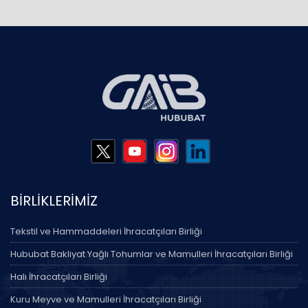
Hububat Bakliyat Yağlı Tohumlar ve Mamulleri
Menşe Belgeleri ile İlgili Irak Gümrükler Genel
Komisyonu Duyurusu Hakkında Güncelleme
İhracatçıları Birliği
devamı..
5 Ağustos 2026
AB’nin 17 Temmuz 2026 Tarihli ETS Revizyonu Taslağı
devamı..
5 Ağustos 2026
BİRLİKLERİMİZ
23-26 Kasım 2026 Madrid/İspanya Yapı-İnşaat
Sektörel Ticaret Heyeti
Tekstil ve Hammaddeleri İhracatçıları Birliği
devamı..
5 Ağustos 2026
Hububat Bakliyat Yağlı Tohumlar ve Mamulleri İhracatçıları Birliği
Halı İhracatçıları Birliği
UNESCAP Ticaretin Kolaylaştırılması Forumu ve
Kuru Meyve ve Mamulleri İhracatçıları Birliği