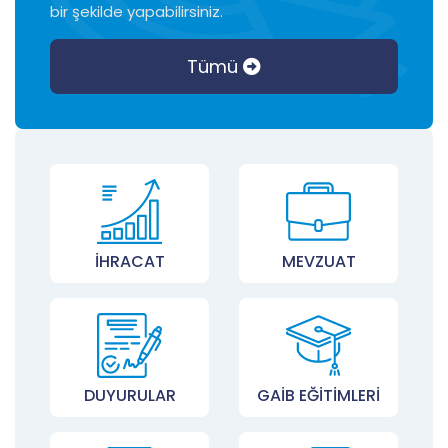
bir şekilde yapabilirsiniz.
AB’nin 17 Temmuz 2026 Tarihli ETS Revizyonu Taslağı
23-26 Kasım 2026 Madrid/İspanya Yapı-İnşaat Sektörel Ticaret Heyeti
Tümü
UNESCAP Ticaretin Kolaylaştırılması Forumu ve Kağıtsız Ticaret Haftası
IPA III Projesi - Mevcut Durum Analizi Anketi
İŞ DÜNYASI VE FİNANS SEKTÖRÜ GAZİANTEP BULUŞMASI
Bazı Kanun ve Kanun Hükmünde Kararnamelerde Sosyal Güvenlik ve Kamu Alımlarına İlişkin Düzenleme Yapıldı
Maden Yönetmeliği’nde Değişiklik Yapıldı
İHRACAT
MEVZUAT
Türkiye ile Maldivler Arasındaki Ticarette Düzenlemeler Yapıldı
Kayda Bağlı İhracat - Kanatlı İhracatı
DUYURULAR
GAİB EĞİTİMLERİ