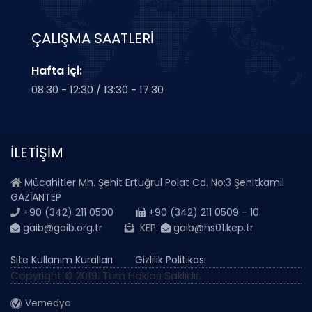
Kağıtsız Ticaret Haftası
devamı..
5 Ağustos 2026
ÇALIŞMA SAATLERİ
Hafta İçi:
IPA III Projesi - Mevcut Durum Analizi Anketi
08:30 - 12:30 / 13:30 - 17:30
devamı..
5 Ağustos 2026
İLETİŞİM
İŞ DÜNYASI VE FİNANS SEKTÖRÜ GAZİANTEP
BULUŞMASI
Mücahitler Mh. Şehit Ertuğrul Polat Cd. No:3 Şehitkamil
GAZİANTEP
devamı..
3 Ağustos 2026
+90 (342) 211 0500
+90 (342) 211 0509 - 10
gaib@gaib.org.tr
KEP:
gaib@hs01.kep.tr
Bazı Kanun ve Kanun Hükmünde Kararnamelerde
Site Kullanım Kuralları
Gizlilik Politikası
Sosyal Güvenlik ve Kamu Alımlarına İlişkin
Copyright © 2019. Tüm Hakları Saklıdır.
Düzenleme Yapıldı
devamı..
3 Ağustos 2026
Vemedya