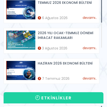
TEMMUZ 2026 EKONOMİ BÜLTENİ
Tüm Haberler
devamı..
6 Ağustos 2026
2026 YILI OCAK-TEMMUZ DÖNEMİ
İHRACAT RAKAMLARI
devamı..
3 Ağustos 2026
HAZİRAN 2026 EKONOMİ BÜLTENİ
devamı..
7 Temmuz 2026
2026 YILI OCAK-HAZİRAN DÖNEMİ
ETKİNLİKLER
İHRACAT RAKAMLARI