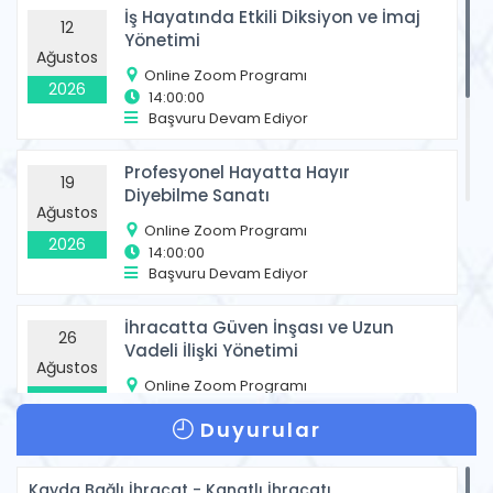
devamı..
3 Temmuz 2026
İş Hayatında Etkili Diksiyon ve İmaj
12
Yönetimi
Tüm Etkinlikler
Ağustos
Online Zoom Programı
GAİB YOUTUBE KANALINDA
2026
14:00:00
BULUNAN EĞİTİMLER
Başvuru Devam Ediyor
devamı..
16 Haziran 2026
Profesyonel Hayatta Hayır
19
Diyebilme Sanatı
Ağustos
MAYIS 2026 EKONOMİ BÜLTENİ
Online Zoom Programı
2026
14:00:00
Başvuru Devam Ediyor
devamı..
12 Haziran 2026
İhracatta Güven İnşası ve Uzun
26
Vadeli İlişki Yönetimi
2026 YILI OCAK-MAYIS DÖNEMİ
Ağustos
İHRACAT RAKAMLARI
Online Zoom Programı
2026
14:00:00
Duyurular
devamı..
5 Haziran 2026
Başvuru Devam Ediyor
Yapay Zeka ile Hedef Pazar ve
Kayda Bağlı İhracat - Kanatlı İhracatı
01