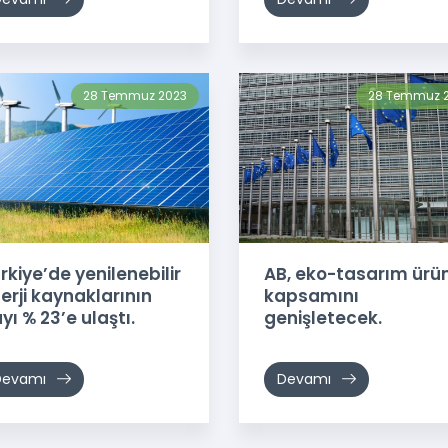
28 Temmuz 2023
28 Temmuz 
rkiye’de yenilenebilir
AB, eko-tasarım ürü
erji kaynaklarının
kapsamını
yı % 23’e ulaştı.
genişletecek.
Devamı
Devamı