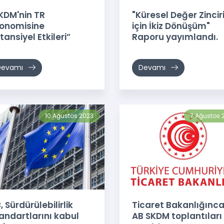
KDM'nin TR
"Küresel Değer Zincir
onomisine
için İkiz Dönüşüm"
tansiyel Etkileri”
Raporu yayımlandı.
poru
yımlanmıştır.
Devamı
Devamı
10 Ağustos 2023
7 Ağustos 
, Sürdürülebilirlik
Ticaret Bakanlığınc
andartlarını kabul
AB SKDM toplantıları