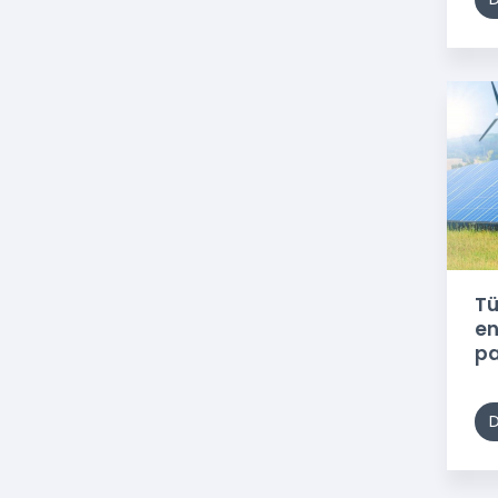
Tü
en
pa