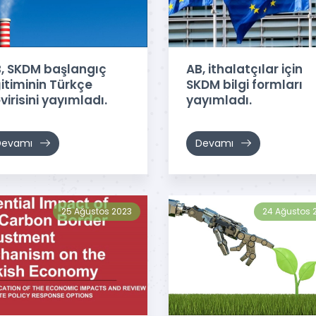
, SKDM başlangıç
AB, ithalatçılar için
itiminin Türkçe
SKDM bilgi formları
virisini yayımladı.
yayımladı.
Devamı
Devamı
25 Ağustos 2023
24 Ağustos 