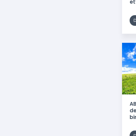
ett
AB
de
bi