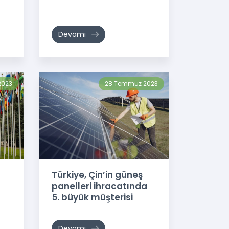
Devamı
2023
28 Temmuz 2023
Türkiye, Çin’in güneş
panelleri ihracatında
5. büyük müşterisi
oldu.
Devamı