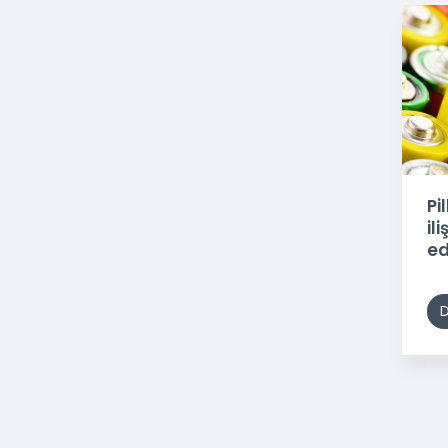
Pi
il
ed