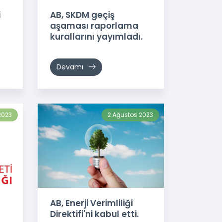
i
AB, SKDM geçiş
aşaması raporlama
kurallarını yayımladı.
Devamı
2023
2 Ağustos 2023
a
AB, Enerji Verimliliği
Direktifi'ni kabul etti.