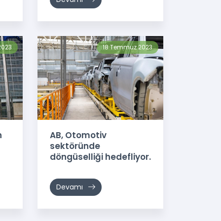
2023
18 Temmuz 2023
n
AB, Otomotiv
sektöründe
döngüselliği hedefliyor.
Devamı