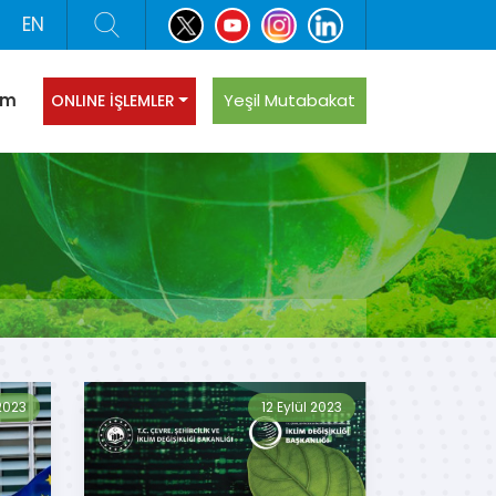
EN
şim
Yeşil Mutabakat
ONLINE İŞLEMLER
2023
12 Eylül 2023