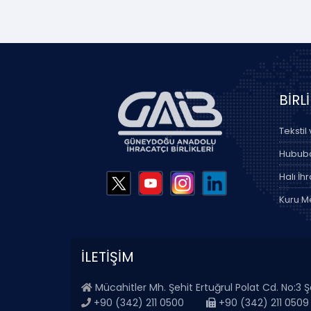
BİRL
Tekstil
Hububat
Halı İhr
Kuru Me
İLETİŞİM
Mücahitler Mh. Şehit Ertuğrul Polat Cd. No:3
+90 (342) 211 0500
+90 (342) 211 0509 