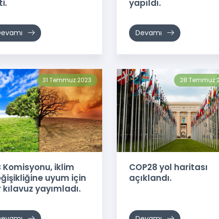
i.
yapıldı.
Devamı
Devamı
31 Temmuz 2023
28 Temmuz 
 Komisyonu, iklim
COP28 yol haritası
ğişikliğine uyum için
açıklandı.
r kılavuz yayımladı.
Devamı
Devamı