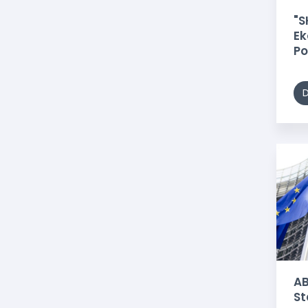
"S
Ek
Po
ra
ya
AB
St