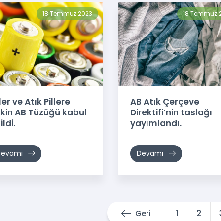
18 Temmuz 2023
18 Temmuz 
ller ve Atık Pillere
AB Atık Çerçeve
işkin AB Tüzüğü kabul
Direktifi’nin taslağı
ildi.
yayımlandı.
Devamı
Devamı
1
2
Geri