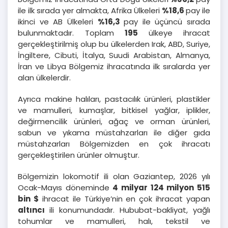
ile ilk sırada yer almakta, Afrika Ülkeleri
%18,6
pay ile
ikinci ve AB Ülkeleri
%16,3
pay ile üçüncü sırada
bulunmaktadır. Toplam
195
ülkeye ihracat
gerçekleştirilmiş olup bu ülkelerden Irak, ABD, Suriye,
İngiltere, Cibuti, İtalya, Suudi Arabistan, Almanya,
İran ve Libya Bölgemiz ihracatında ilk sıralarda yer
alan ülkelerdir.
Ayrıca makine halıları, pastacılık ürünleri, plastikler
ve mamulleri, kumaşlar, bitkisel yağlar, iplikler,
değirmencilik ürünleri, ağaç ve orman ürünleri,
sabun ve yıkama müstahzarları ile diğer gıda
müstahzarları Bölgemizden en çok ihracatı
gerçekleştirilen ürünler olmuştur.
Bölgemizin lokomotif ili olan Gaziantep, 2026 yılı
Ocak-Mayıs döneminde
4 milyar 124 milyon 515
bin
$
ihracat ile Türkiye’nin en çok ihracat yapan
altıncı
ili konumundadır. Hububat-bakliyat, yağlı
tohumlar ve mamulleri, halı, tekstil ve