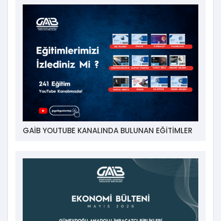
GAİB YOUTUBE KANALINDA BULUNAN EĞİTİMLER