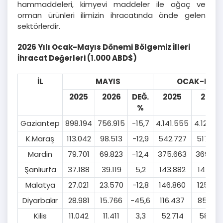
hammaddeleri, kimyevi maddeler ile ağaç ve
orman ürünleri ilimizin ihracatında önde gelen
sektörlerdir.
2026 Yılı Ocak-Mayıs Dönemi Bölgemiz İlleri
İhracat Değerleri (1.000 ABD$)
İL
MAYIS
OCAK-MAY
2025
2026
DEĞ.
2025
2026
%
Gaziantep
898.194
756.915
-15,7
4.141.555
4.124.51
K.Maraş
113.042
98.513
-12,9
542.727
517.76
Mardin
79.701
69.823
-12,4
375.663
369.64
Şanlıurfa
37.188
39.119
5,2
143.882
147.125
Malatya
27.021
23.570
-12,8
146.860
125.63
Diyarbakır
28.981
15.766
-45,6
116.437
85.784
Kilis
11.042
11.411
3,3
52.714
58.012