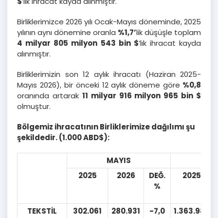
$
’lık ihracat kayda alınmıştır.
Birliklerimizce 2026 yılı Ocak-Mayıs döneminde, 2025
yılının aynı dönemine oranla
%1,7’
lik düşüşle toplam
4 milyar 805 milyon 543 bin
$
’lık ihracat kayda
alınmıştır.
Birliklerimizin son 12 aylık ihracatı (Haziran 2025-
Mayıs 2026), bir önceki 12 aylık döneme göre
%0,8
oranında artarak
11 milyar 916 milyon 965 bin $
olmuştur.
Bölgemiz ihracatının Birliklerimize dağılımı şu
şekildedir. (1.000 ABD$):
MAYIS
OCA
2025
2026
DEĞ.
2025
%
TEKSTİL
302.061
280.931
-7,0
1.363.980