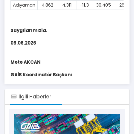
Adıyaman
4.862
4.311
-11,3
30.405
26.886
Saygılarımızla.
05.06.2026
Mete AKCAN
GAİB Koordinatör Başkanı
İlgili Haberler