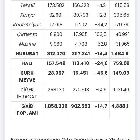
Tekstil
173.582
166.323
-4,2
815.581
Kimya
92.691
80.793
-12,8
395.656
Konfeksiyon
17.018
11.202
-34,2
79.781
Çimento
8.800
17.905
103,5
40.997
Makine
9.969
4.708
-52,8
31.965
HUBUBAT
312.070
267.241
-14,4
1.484.652
HALI
157.549
118.410
-24,8
759.098
KURU
28.397
15.451
-45,6
149.030
MEYVE
DİĞER
258.130
220.518
-14,6
1.131.405
İHRACAT
GAİB
1.058.206
902.553
-14,7
4.888.165
TOPLAMI
Bölgemiz ihracatında Orta Doğu Ülkeleri
%36,2
pay