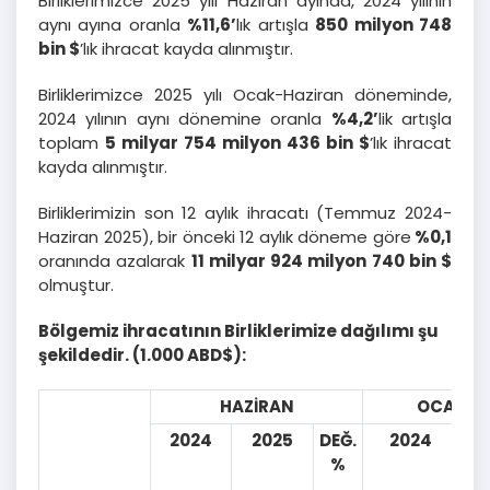
Birliklerimizce 2025 yılı Haziran ayında, 2024 yılının
aynı ayına oranla
%11,6’
lık artışla
850 milyon 748
bin
$
’lık ihracat kayda alınmıştır.
Birliklerimizce 2025 yılı Ocak-Haziran döneminde,
2024 yılının aynı dönemine oranla
%4,2’
lik artışla
toplam
5 milyar 754 milyon 436 bin
$
’lık ihracat
kayda alınmıştır.
Birliklerimizin son 12 aylık ihracatı (Temmuz 2024-
Haziran 2025), bir önceki 12 aylık döneme göre
%0,1
oranında azalarak
11 milyar 924 milyon 740 bin $
olmuştur.
Bölgemiz ihracatının Birliklerimize dağılımı şu
şekildedir. (1.000 ABD$):
HAZİRAN
OCAK-H
2024
2025
DEĞ.
2024
%