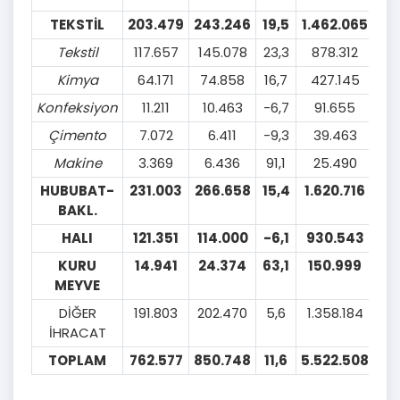
TEKSTİL
203.479
243.246
19,5
1.462.065
1.
Tekstil
117.657
145.078
23,3
878.312
9
Kimya
64.171
74.858
16,7
427.145
4
Konfeksiyon
11.211
10.463
-6,7
91.655
9
Çimento
7.072
6.411
-9,3
39.463
4
Makine
3.369
6.436
91,1
25.490
HUBUBAT-
231.003
266.658
15,4
1.620.716
1.
BAKL.
HALI
121.351
114.000
-6,1
930.543
8
KURU
14.941
24.374
63,1
150.999
1
MEYVE
DİĞER
191.803
202.470
5,6
1.358.184
1.
İHRACAT
TOPLAM
762.577
850.748
11,6
5.522.508
5.