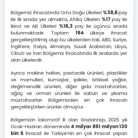
Bölgemiz ihracatında Orta Doğu Ülkeleri
%38,6
pay
ile ilk sırada yer almakta, Afrika Ülkeleri
%17
pay ile
ikinci ve AB Ülkeleri
%16,3
pay ile üçüncü sırada
bulunmaktadır. Toplam
194
ülkeye ihracat
gerçekleştirilmiş olup bu ülkelerden Irak, ABD, Suriye,
İngiltere, İtalya, Almanya, Suudi Arabistan, Libya,
Cibuti ve İran Bölgemiz ihracatında ilk sıralarda yer
alan ülkelerdir.
Ayrıca makine halıları, pastacılık ürünleri, plastikler
ve mamulleri, kumaşlar, iplikler, bitkisel yağlar,
değirmencilik ürünleri, diğer gıda müstahzarları,
ağaç ve orman ürünleri ile sabun ve yıkama
müstahzarları Bölgemizden en çok ihracatı
gerçekleştirilen ürünler olmuştur.
Bölgemizin lokomotif ili olan Gaziantep, 2025 yılı
Ocak-Haziran döneminde
4 milyar 851 milyon 130
bin
$
ihracat ile Türkiye’nin en çok ihracat yapan