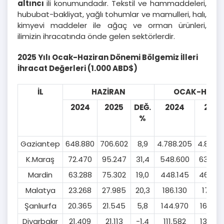
altıncı
ili konumundadır. Tekstil ve hammaddeleri,
hububat-bakliyat, yağlı tohumlar ve mamulleri, halı,
kimyevi maddeler ile ağaç ve orman ürünleri,
ilimizin ihracatında önde gelen sektörlerdir.
2025 Yılı Ocak-Haziran Dönemi Bölgemiz İlleri
İhracat Değerleri (1.000 ABD$)
İL
HAZİRAN
OCAK-HAZİ
2024
2025
DEĞ.
2024
2025
%
Gaziantep
648.880
706.602
8,9
4.788.205
4.851.1
K.Maraş
72.470
95.247
31,4
548.600
636.63
Mardin
63.288
75.302
19,0
448.145
465.70
Malatya
23.268
27.985
20,3
186.130
176.11
Şanlıurfa
20.365
21.545
5,8
144.970
165.79
Diyarbakır
21.409
21.113
-1,4
111.582
137.90