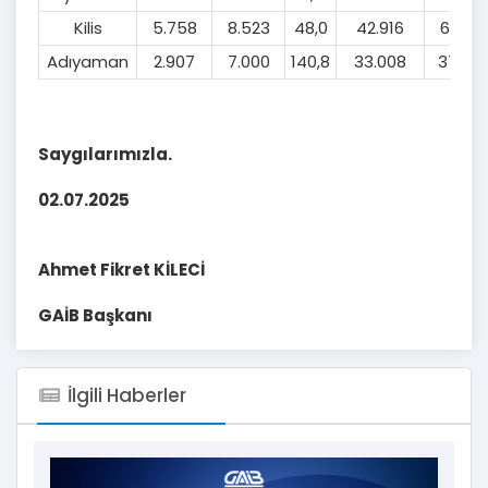
Kilis
5.758
8.523
48,0
42.916
61.30
Adıyaman
2.907
7.000
140,8
33.008
37.40
Saygılarımızla.
02.07.2025
Ahmet Fikret KİLECİ
GAİB Başkanı
İlgili Haberler