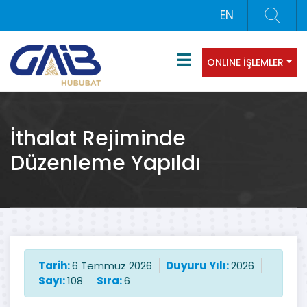
EN
ONLINE İŞLEMLER
İthalat Rejiminde
Düzenleme Yapıldı
Tarih:
6 Temmuz 2026
Duyuru Yılı:
2026
Sayı:
108
Sıra:
6