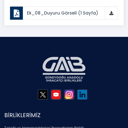
Ek_08_Duyuru Görseli (1 Sayfa)
BİRLİKLERİMİZ
Tekstil ve Hammaddeleri İhracatçıları Birliği