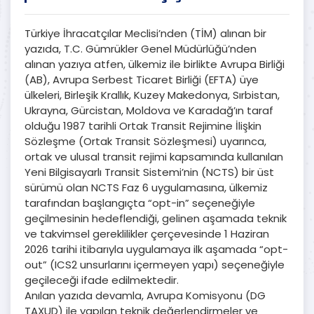
Türkiye İhracatçılar Meclisi’nden (TİM) alınan bir
yazıda, T.C. Gümrükler Genel Müdürlüğü’nden
alınan yazıya atfen, ülkemiz ile birlikte Avrupa Birliği
(AB), Avrupa Serbest Ticaret Birliği (EFTA) üye
ülkeleri, Birleşik Krallık, Kuzey Makedonya, Sırbistan,
Ukrayna, Gürcistan, Moldova ve Karadağ’ın taraf
olduğu 1987 tarihli Ortak Transit Rejimine İlişkin
Sözleşme (Ortak Transit Sözleşmesi) uyarınca,
ortak ve ulusal transit rejimi kapsamında kullanılan
Yeni Bilgisayarlı Transit Sistemi’nin (NCTS) bir üst
sürümü olan NCTS Faz 6 uygulamasına, ülkemiz
tarafından başlangıçta “opt-in” seçeneğiyle
geçilmesinin hedeflendiği, gelinen aşamada teknik
ve takvimsel gereklilikler çerçevesinde 1 Haziran
2026 tarihi itibarıyla uygulamaya ilk aşamada “opt-
out” (ICS2 unsurlarını içermeyen yapı) seçeneğiyle
geçileceği ifade edilmektedir.
Anılan yazıda devamla, Avrupa Komisyonu (DG
TAXUD) ile yapılan teknik değerlendirmeler ve