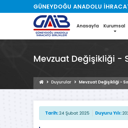
GÜNEYDOĞU ANADOLU İHRACATÇ
Anasayfa
Kurumsal
Mevzuat Değişikliği - S
Duyurular
Mevzuat Değişikliği - Sı
Tarih:
24 Şubat 2025
Duyuru Yılı:
20