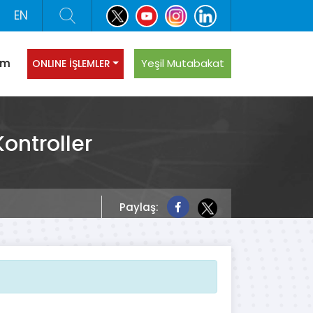
EN
şim
Yeşil Mutabakat
ONLINE İŞLEMLER
Kontroller
Paylaş: