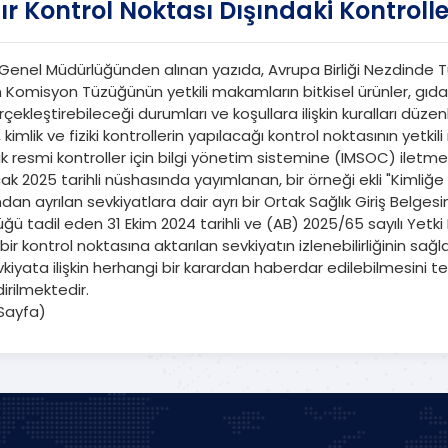
nır Kontrol Noktası Dışındaki Kontrolle
enel Müdürlüğünden alınan yazıda, Avrupa Birliği Nezdinde Tür
 Komisyon Tüzüğünün yetkili makamların bitkisel ürünler, gıda 
erçekleştirebileceği durumları ve koşullara ilişkin kuralları düze
imlik ve fiziki kontrollerin yapılacağı kontrol noktasının yetki
k resmi kontroller için bilgi yönetim sistemine (IMSOC) iletmel
 2025 tarihli nüshasında yayımlanan, bir örneği ekli "Kimliğe yö
ından ayrılan sevkiyatlara dair ayrı bir Ortak Sağlık Giriş Belge
üğü tadil eden 31 Ekim 2024 tarihli ve (AB) 2025/65 sayılı Ye
bir kontrol noktasına aktarılan sevkiyatın izlenebilirliğinin sağ
iyata ilişkin herhangi bir karardan haberdar edilebilmesini t
dirilmektedir.
 Sayfa)