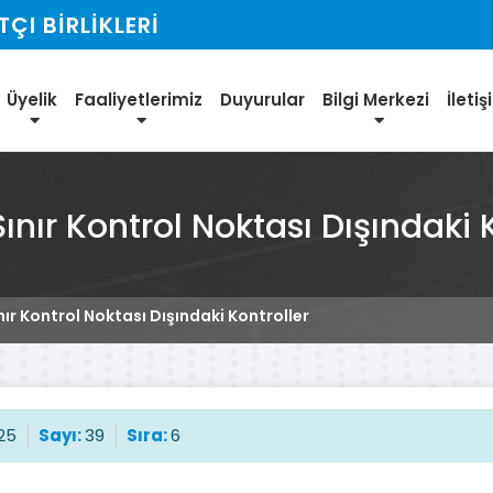
I BİRLİKLERİ
Üyelik
Faaliyetlerimiz
Duyurular
Bilgi Merkezi
İleti
ınır Kontrol Noktası Dışındaki 
nır Kontrol Noktası Dışındaki Kontroller
25
Sayı:
39
Sıra:
6