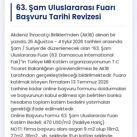
63. Şam Uluslararası Fuarı
Başvuru Tarihi Revizesi
Akdeniz İhracatçı Birlikleri’nden (AKİB) alınan bir
yazıda, 26 Ağustos - 4 Eylül 2026 tarihleri arasında
Şam / Suriye’de düzenlenecek olan “63. Şam
Uluslararası Fuarı (63. Damascus International
Fair)”in Türkiye Milli Katılım organizasyonunun T.C
Ticaret Bakanlığının görevlendirmesi ile AKİB
tarafından gerçekleştirileceği bildirilmektedir. Fuara
katılmak isteyen firmaların 13 Temmuz 2026
tarihine kadar online başvuru formunu doldurmaları
ve başvurunun kabul edilmesi için belirtilen banka
hesabına toplam katılım bedelini yatırmaları
gerektiği ifade edilmektedir.
Online Başvuru Formu: 63. Şam Uluslararası Fuarı
Katılım Bedeli: 470 USD/m2 (Nakliye Hariç)
NOT1: Firma başvuru alanı asgari 9 m2 olup 18m2,
27m2, 36m2… vb. şeklinde 9’un katları şeklinde