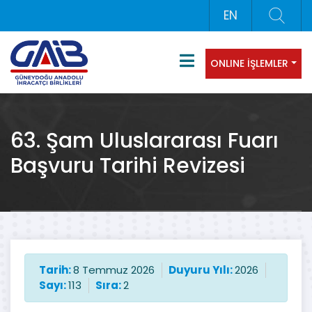
EN
ONLINE İŞLEMLER
63. Şam Uluslararası Fuarı
Başvuru Tarihi Revizesi
Tarih:
8 Temmuz 2026
Duyuru Yılı:
2026
Sayı:
113
Sıra:
2